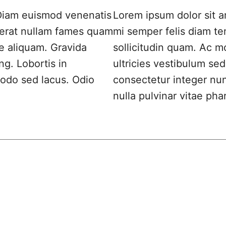
 Diam euismod venenatis
Lorem ipsum dolor sit 
 erat nullam fames quam
mi semper felis diam t
e aliquam. Gravida
sollicitudin quam. Ac m
ng. Lobortis in
ultricies vestibulum sed
odo sed lacus. Odio
consectetur integer nu
nulla pulvinar vitae pha