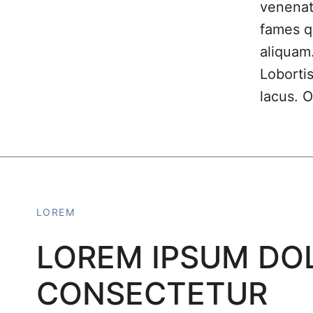
venenat
fames q
aliquam.
Loborti
lacus. O
LOREM
LOREM IPSUM DO
CONSECTETUR