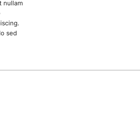
t nullam
e
iscing.
do sed