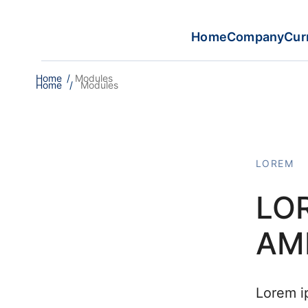
Home
Company
Cur
Home
/
Modules
Home
/
Modules
LOREM
LO
AM
Lorem i