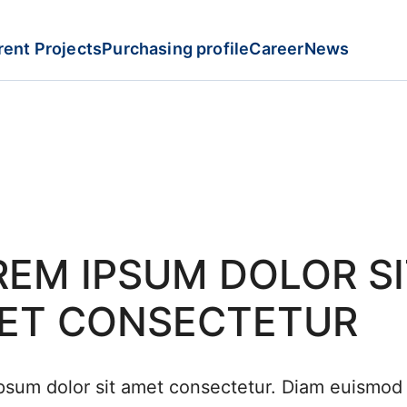
rent Projects
Purchasing profile
Career
News
REM IPSUM DOLOR SI
ET CONSECTETUR
psum dolor sit amet consectetur. Diam euismod